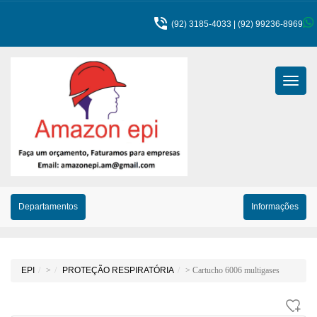

(92) 3185-4033 | (92) 99236-8969
Menu
Princip
Departamentos
Informações
EPI
>
PROTEÇÃO RESPIRATÓRIA
> Cartucho 6006 multigases